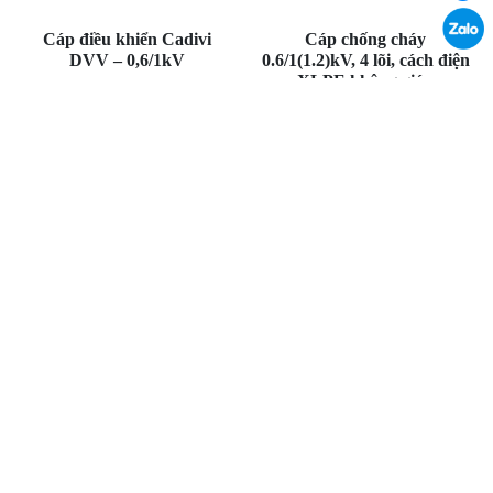
Cáp điều khiển Cadivi
Cáp chống cháy
DVV – 0,6/1kV
0.6/1(1.2)kV, 4 lõi, cách điện
XLPE không giáp
Thương hiệu: Cadivi
Thương hiệu: LS Vina
Xuất xứ: Việt Nam
Xuất xứ: Việt Nam
1
2
3
4
…
19
20
21
>
Huviron
CÔNG TY CỔ PHẦN HUVIRON VIỆT NAM
Địa chỉ: Toà nhà Phúc Bình, số A44 Khu đấu giá 3ha,
Đường Đức Diễn, Phường Phú Diễn, TP.Hà Nội
[Xem bản đồ]