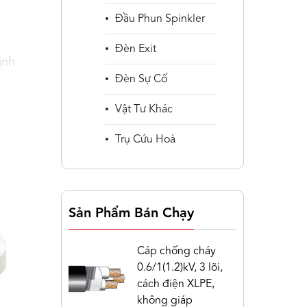
Đầu Phun Spinkler
Đèn Exit
ịnh
Đèn Sự Cố
Vật Tư Khác
Trụ Cứu Hoả
Sản Phẩm Bán Chạy
Cáp chống cháy
0.6/1(1.2)kV, 3 lõi,
 tối
cách điện XLPE,
C
không giáp