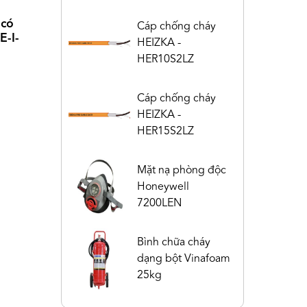
 có
Cáp chống cháy
E-I-
HEIZKA -
HER10S2LZ
C
e
at
Cáp chống cháy
HEIZKA -
HER15S2LZ
Mặt nạ phòng độc
Honeywell
7200LEN
Bình chữa cháy
dạng bột Vinafoam
25kg