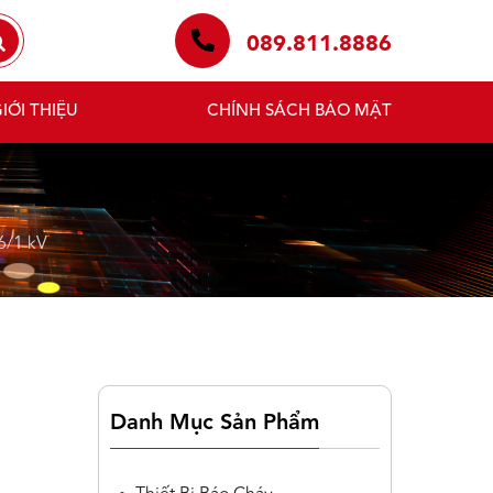
089.811.8886
IỚI THIỆU
CHÍNH SÁCH BẢO MẬT
6/1 kV
Danh Mục Sản Phẩm