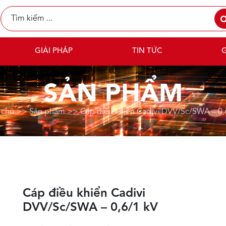
GIẢI PHÁP
TIN TỨC
G
SẢN PHẨM
 chủ
>>
Sản phẩm
>>
Cáp điều khiển Cadivi DVV/Sc/SWA – 0,
Cáp điều khiển Cadivi
DVV/Sc/SWA – 0,6/1 kV