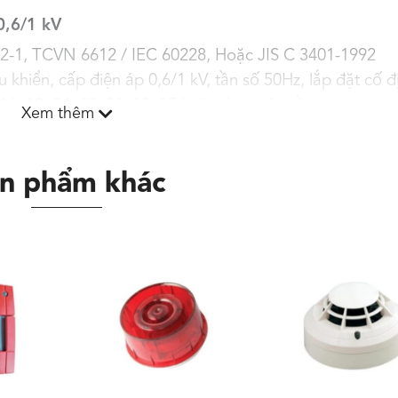
0,6/1 kV
2-1, TCVN 6612 / IEC 60228, Hoặc JIS C 3401-1992
khiển, cấp điện áp 0,6/1 kV, tần số 50Hz, lắp đặt cố đ
4, 16, 19, 24, 27, 30, 33, 37 hoặc theo yêu cầu
Xem thêm
n phẩm khác
 ép đùn PVC
ôm foil (Sa)/ Đan lưới sợi đồng (Scb) tuỳ yêu cầu.
O
ủa ruột dẫn là 70
C.
r
Chiều dày cách
Điện trở DC
0
điện danh định
đa ở 20