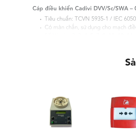
Cáp điều khiển Cadivi DVV/Sc/SWA – 
Tiêu chuẩn: TCVN 5935-1 / IEC 6050
Có màn chắn, sử dụng cho mạch điều 
Số lõi cáp: 2, 3, 4, 5, 7, 8, 10, 12, 1
Chất liệu ruột dẫn: đồng
Lớp độn: PP (nếu cần) và quấn PET
Sả
Lớp bọc bên trong: Quấn PET hoặc
Lớp cách điện: PVC
Lớp vỏ bọc bên ngoài: PVC
Màn chắn chống nhiễu: Đồng (SC)/ Nh
Giáp bảo vệ: sợi thép (SWA)
Nhiệt độ làm việc dài hạn cho phép c
Ruột dẫn –
Conducto