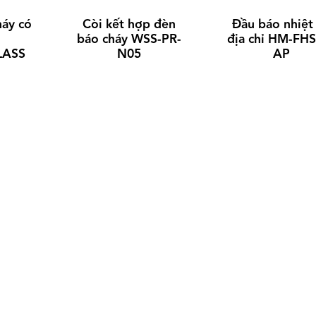
ường kính ruột dẫn gần
háy có
Còi kết hợp đèn
Đầu báo nhiệt
đúng (*)
báo cháy WSS-PR-
địa chỉ HM-FHS
LASS
N05
AP
prox.conductor
diameter
Nominal thickness
Max.D
of insulation
resistanc
0
20
C
mm
mm
Ω
/km
0,80
0,8
36,0
0,97
0,8
24,5
1,275
0,8
18,1