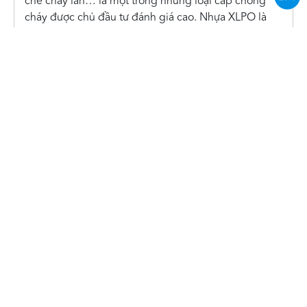
chế cháy lan… là một trong những loại cáp chống
cháy được chủ đầu tư đánh giá cao. Nhựa XLPO là
gì? Tại sao nên dùng dây tín hiệu báo cháy vỏ XLPO
Nhựa XLPO (Tiếng...
277 vụ cháy, nổ trên toàn quốc tháng 4 năm 2026
Theo thông cáo báo chí từ Cục Cảnh sát PCCC và