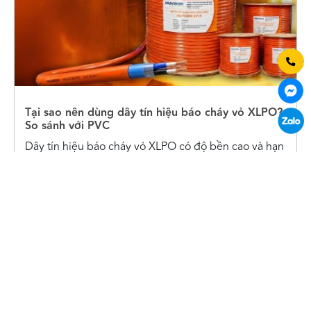
Tại sao nên dùng dây tín hiệu báo cháy vỏ XLPO?
So sánh với PVC
Dây tín hiệu báo cháy vỏ XLPO có độ bền cao và hạn
chế cháy lan… là một trong những loại cáp chống
cháy được chủ đầu tư đánh giá cao. Nhựa XLPO là
gì? Tại sao nên dùng dây tín hiệu báo cháy vỏ XLPO
Nhựa XLPO (Tiếng...