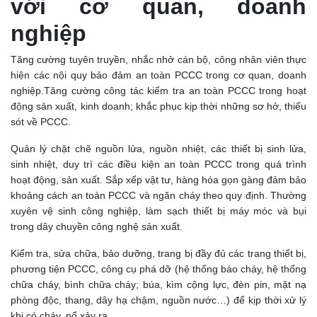
với cơ quan, doanh
nghiệp
Tăng cường tuyên truyền, nhắc nhở cán bộ, công nhân viên thực
hiện các nội quy bảo đảm an toàn PCCC trong cơ quan, doanh
nghiệp.Tăng cường công tác kiểm tra an toàn PCCC trong hoạt
động sản xuất, kinh doanh; khắc phục kịp thời những sơ hở, thiếu
sót về PCCC.
Quản lý chặt chẽ nguồn lửa, nguồn nhiệt, các thiết bị sinh lửa,
sinh nhiệt, duy trì các điều kiện an toàn PCCC trong quá trình
hoạt động, sản xuất. Sắp xếp vật tư, hàng hóa gọn gàng đảm bảo
khoảng cách an toàn PCCC và ngăn cháy theo quy định. Thường
xuyên vệ sinh công nghiệp, làm sạch thiết bị máy móc và bụi
trong dây chuyền công nghệ sản xuất.
Kiểm tra, sửa chữa, bảo dưỡng, trang bị đầy đủ các trang thiết bị,
phương tiện PCCC, công cụ phá dỡ (hệ thống báo cháy, hệ thống
chữa cháy, bình chữa cháy; búa, kìm cộng lực, đèn pin, mặt nạ
phòng độc, thang, dây hạ chậm, nguồn nước…) để kịp thời xử lý
khi có cháy, nổ xảy ra.