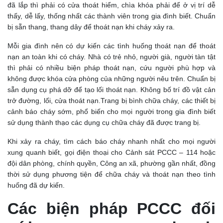
đã lắp thì phải có cửa thoát hiểm, chìa khóa phải để ở vị trí dễ
thấy, dễ lấy, thống nhất các thành viên trong gia đình biết. Chuẩn
bị sẵn thang, thang dây để thoát nạn khi cháy xảy ra.
Mỗi gia đình nên có dự kiến các tình huống thoát nạn để thoát
nạn an toàn khi có cháy. Nhà có trẻ nhỏ, người già, người tàn tật
thì phải có nhiều biện pháp thoát nạn, cứu người phù hợp và
không được khóa cửa phòng của những người nêu trên. Chuẩn bị
sẵn dụng cụ phá dỡ để tạo lối thoát nạn. Không bố trí đồ vật cản
trở đường, lối, cửa thoát nạn.Trang bị bình chữa cháy, các thiết bị
cảnh báo cháy sớm, phổ biến cho mọi người trong gia đình biết
sử dụng thành thạo các dụng cụ chữa cháy đã được trang bị.
Khi xảy ra cháy, tìm cách báo cháy nhanh nhất cho mọi người
xung quanh biết, gọi điện thoại cho Cảnh sát PCCC – 114 hoặc
đội dân phòng, chính quyền, Công an xã, phường gần nhất, đồng
thời sử dụng phương tiện để chữa cháy và thoát nạn theo tình
huống đã dự kiến.
Các biện pháp PCCC đối