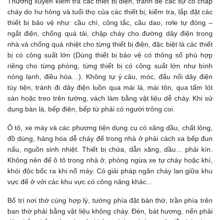
Thường xuyên kiểm tra các thiết bị điện, tránh để các sự cố chập
cháy do hư hỏng và tuổi thọ của các thiết bị; kiểm tra, lắp đặt các
thiết bị bảo vệ như: cầu chì, công tắc, cầu dao, rơle tự đóng –
ngắt điện, chống quá tải, chập cháy cho đường dây điện trong
nhà và chống quá nhiệt cho từng thiết bị điện, đặc biệt là các thiết
bị có công suất lớn (Dùng thiết bị bảo vệ có thông số phù hợp
riêng cho từng phòng, từng thiết bị có công suất lớn như bình
nóng lạnh, điều hòa…). Không tự ý câu, móc, đấu nối dây điện
tùy tiện, tránh đi dây điện luồn qua mái lá, mái tôn, qua tấm lót
sàn hoặc treo trên tường, vách làm bằng vật liệu dễ cháy. Khi sử
dụng bàn là, bếp điện, bếp từ phải có người trông coi.
Ô tô, xe máy và các phương tiện dụng cụ có xăng dầu, chất lỏng,
đồ dùng, hàng hóa dễ cháy để trong nhà ở phải cách xa bếp đun
nấu, nguồn sinh nhiệt. Thiết bị chứa, dẫn xăng, dầu… phải kín.
Không nên để ô tô trong nhà ở, phòng ngừa xe tự cháy hoặc khí,
khói độc bốc ra khi nổ máy. Có giải pháp ngăn cháy lan giữa khu
vực để ở với các khu vực có công năng khác…
Bố trí nơi thờ cúng hợp lý, tường phía đặt bàn thờ, trần phía trên
ban thờ phải bằng vật liệu không cháy. Đèn, bát hương, nến phải