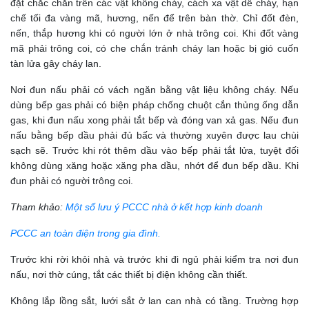
đặt chắc chắn trên các vật không cháy, cách xa vật dễ cháy, hạn
chế tối đa vàng mã, hương, nến để trên bàn thờ. Chỉ đốt đèn,
nến, thắp hương khi có người lớn ở nhà trông coi. Khi đốt vàng
mã phải trông coi, có che chắn tránh cháy lan hoặc bị gió cuốn
tàn lửa gây cháy lan.
Nơi đun nấu phải có vách ngăn bằng vật liệu không cháy. Nếu
dùng bếp gas phải có biện pháp chống chuột cắn thủng ống dẫn
gas, khi đun nấu xong phải tắt bếp và đóng van xả gas. Nếu đun
nấu bằng bếp dầu phải đủ bấc và thường xuyên được lau chùi
sạch sẽ. Trước khi rót thêm dầu vào bếp phải tắt lửa, tuyệt đối
không dùng xăng hoặc xăng pha dầu, nhớt để đun bếp dầu. Khi
đun phải có người trông coi.
Tham khảo:
Một số lưu ý PCCC nhà ở kết hợp kinh doanh
PCCC an toàn điện trong gia đình.
Trước khi rời khỏi nhà và trước khi đi ngủ phải kiểm tra nơi đun
nấu, nơi thờ cúng, tắt các thiết bị điện không cần thiết.
Không lắp lồng sắt, lưới sắt ở lan can nhà có tầng. Trường hợp