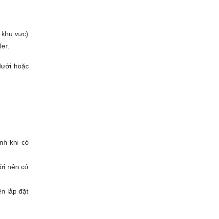
 khu vực)
er.
dưới hoặc
nh khi có
ời nên có
n lắp đặt