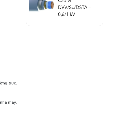
Cadivi
DVV/Sc/DSTA –
0,6/1 kV
ờng trực.
 nhà máy,