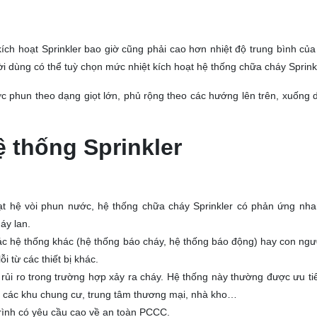
ích hoạt Sprinkler bao giờ cũng phải cao hơn nhiệt độ trung bình của
ời dùng có thể tuỳ chọn mức nhiệt kích hoạt hệ thống chữa cháy Sprinkl
ợc phun theo dạng giọt lớn, phủ rộng theo các hướng lên trên, xuống 
 thống Sprinkler
ạt hệ vòi phun nước, hệ thống chữa cháy Sprinkler có phản ứng nha
áy lan.
các hệ thống khác (hệ thống báo cháy, hệ thống báo động) hay con ngư
i từ các thiết bị khác.
 rủi ro trong trường hợp xảy ra cháy. Hệ thống này thường được ưu tiê
như các khu chung cư, trung tâm thương mại, nhà kho…
ình có yêu cầu cao về an toàn PCCC.