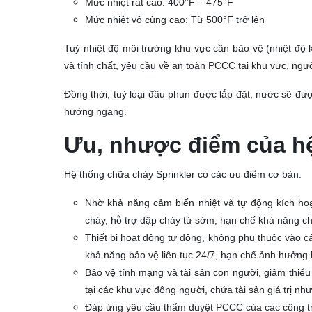
Mức nhiệt rất cao: 400°F – 475°F
Mức nhiệt vô cùng cao: Từ 500°F trở lên
Tuỳ nhiệt độ môi trường khu vực cần bảo vệ (nhiệt độ k
và tính chất, yêu cầu về an toàn PCCC tại khu vực, ngư
Đồng thời, tuỳ loại đầu phun được lắp đặt, nước sẽ đư
hướng ngang.
Ưu, nhược điểm của hệ
Hệ thống chữa cháy Sprinkler có các ưu điểm cơ bản:
Nhờ khả năng cảm biến nhiệt và tự động kích ho
cháy, hỗ trợ dập cháy từ sớm, hạn chế khả năng ch
Thiết bị hoạt động tự động, không phụ thuộc vào 
khả năng bảo vệ liên tục 24/7, hạn chế ảnh hưởng lỗ
Bảo vệ tính mạng và tài sản con người, giảm thiểu
tại các khu vực đông người, chứa tài sản giá trị 
Đáp ứng yêu cầu thẩm duyệt PCCC của các công tr