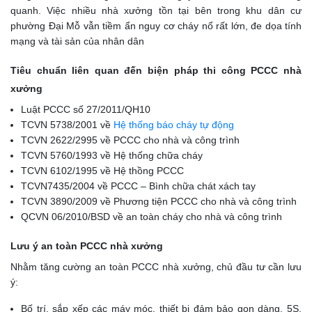
quanh. Việc nhiều nhà xưởng tồn tại bên trong khu dân cư
phường Đại Mỗ vẫn tiềm ẩn nguy cơ cháy nổ rất lớn, đe dọa tính
mạng và tài sản của nhân dân
Tiêu chuẩn liên quan đến biện pháp thi công PCCC nhà
xưởng
Luật PCCC số 27/2011/QH10
TCVN 5738/2001 về
Hệ thống báo cháy tự động
TCVN 2622/2995 về PCCC cho nhà và công trình
TCVN 5760/1993 về Hệ thống chữa cháy
TCVN 6102/1995 về Hệ thồng PCCC
TCVN7435/2004 về PCCC – Bình chữa chát xách tay
TCVN 3890/2009 về Phương tiện PCCC cho nhà và công trình
QCVN 06/2010/BSD về an toàn cháy cho nhà và công trình
Lưu ý an toàn PCCC nhà xưởng
Nhằm tăng cường an toàn PCCC nhà xưởng, chủ đầu tư cần lưu
ý:
Bố trí, sắp xếp các máy móc, thiết bị đảm bảo gọn dàng, 5S,