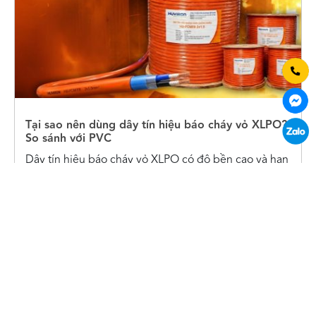
Tại sao nên dùng dây tín hiệu báo cháy vỏ XLPO?
So sánh với PVC
Dây tín hiệu báo cháy vỏ XLPO có độ bền cao và hạn
chế cháy lan… là một trong những loại cáp chống
cháy được chủ đầu tư đánh giá cao. Nhựa XLPO là
gì? Tại sao nên dùng dây tín hiệu báo cháy vỏ XLPO
Nhựa XLPO (Tiếng...