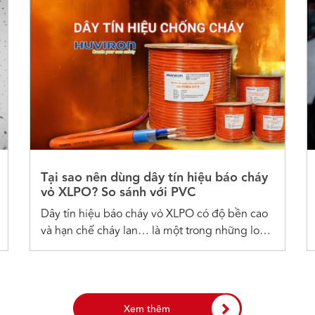
Tại sao nên dùng dây tín hiệu báo cháy
vỏ XLPO? So sánh với PVC
Dây tín hiệu báo cháy vỏ XLPO có độ bền cao
và hạn chế cháy lan… là một trong những loại
cáp chống cháy được chủ đầu tư đánh giá cao.
Nhựa XLPO là gì? Tại sao nên dùng dây tín
hiệu báo cháy vỏ XLPO Nhựa XLPO (Tiếng...
Xem thêm