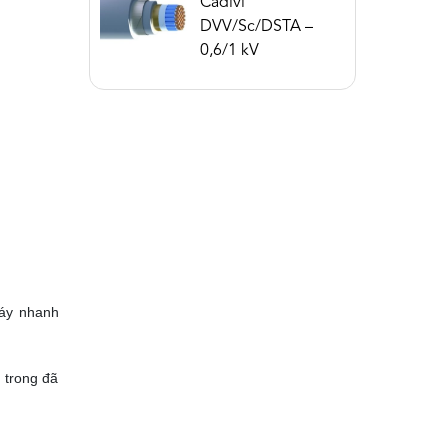
Cadivi
DVV/Sc/DSTA –
0,6/1 kV
háy nhanh
n trong đã