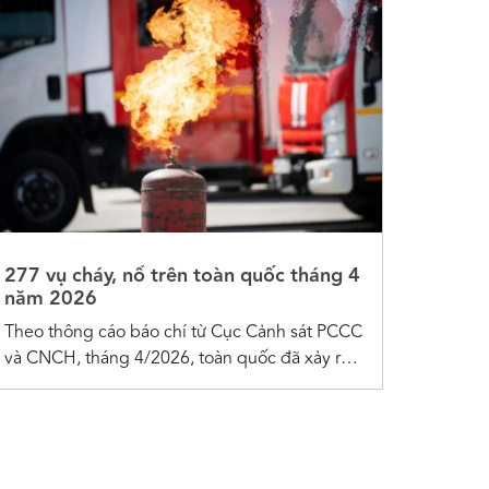
277 vụ cháy, nổ trên toàn quốc tháng 4
năm 2026
Theo thông cáo báo chí từ Cục Cảnh sát PCCC
và CNCH, tháng 4/2026, toàn quốc đã xảy ra
277 vụ cháy, nổ (276 vụ cháy và 1 vụ nổ), thiệt
hại khoảng 43,14 tỷ đồng. Thống kê các vụ
cháy nổ tháng 4/2026 Theo thông tin từ Cục...