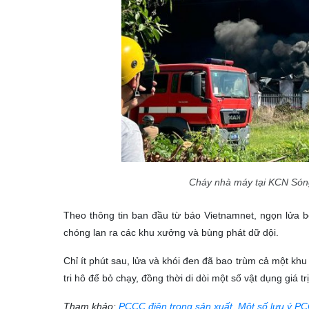
Cháy nhà máy tại KCN Són
Theo thông tin ban đầu từ báo Vietnamnet, ngọn lửa 
chóng lan ra các khu xưởng và bùng phát dữ dội.
Chỉ ít phút sau, lửa và khói đen đã bao trùm cả một kh
tri hô để bỏ chạy, đồng thời di dòi một số vật dụng giá tr
Tham khảo:
PCCC điện trong sản xuất
,
Một số lưu ý PC