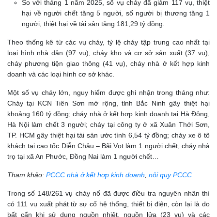
So với tháng 1 năm 2025, số vụ cháy đã giảm 117 vụ, thiệt
hại về người chết tăng 5 người, số người bị thương tăng 1
người, thiệt hại về tài sản tăng 181,29 tỷ đồng.
Theo thống kê từ các vụ cháy, tỷ lệ cháy tập trung cao nhất tại
loại hình nhà dân (97 vụ), cháy kho và cơ sở sản xuất (37 vụ),
cháy phương tiện giao thông (41 vụ), cháy nhà ở kết hợp kinh
doanh và các loại hình cơ sở khác.
Một số vụ cháy lớn, nguy hiểm được ghi nhận trong tháng như:
Cháy tại KCN Tiên Sơn mở rộng, tỉnh Bắc Ninh gây thiệt hại
khoảng 160 tỷ đồng; cháy nhà ở kết hợp kinh doanh tại Hà Đông,
Hà Nội làm chết 3 người; cháy tại công ty ở xã Xuân Thới Sơn,
TP. HCM gây thiệt hại tài sản ước tính 6,54 tỷ đồng; cháy xe ô tô
khách tại cao tốc Diễn Châu – Bãi Vọt làm 1 người chết, cháy nhà
trọ tại xã An Phước, Đồng Nai làm 1 người chết…
Tham khảo:
PCCC nhà ở kết hợp kinh doanh
,
nội quy PCCC
Trong số 148/261 vụ cháy nổ đã được điều tra nguyên nhân thì
có 111 vụ xuất phát từ sự cố hệ thống, thiết bị điện, còn lại là do
bất cẩn khi sử dụng nguồn nhiệt, nguồn lửa (23 vụ) và các