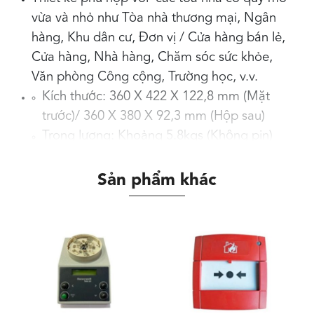
vừa và nhỏ như Tòa nhà thương mại, Ngân
hàng, Khu dân cư, Đơn vị / Cửa hàng bán lẻ,
Cửa hàng, Nhà hàng, Chăm sóc sức khỏe,
Văn phòng Công cộng, Trường học, v.v.
Kích thước: 360 X 422 X 122,8 mm (Mặt
trước)/ 360 X 380 X 92,3 mm (Hộp sau)
Trọng lượng: Khoảng 5.8kgs (Không pin)
Điện áp hoạt động: 230VAC; Dòng ra tối
đa 2A, Tải cảnh báo Tối đa 1A
Sản phẩm khác
Nhiệt độ hoạt động: 0ºC – 49ºC/32ºF –
120ºF
Độ ẩm hoạt động: 5% to 95% – không
ngựng tụ
Pin dự phòng: Công suất tối thiểu 2 x 12 V
2,8Ah / Công suất tối đa 2 x 12 V 7 Ah
Mạch phát hiện: 6 zone, tối đa 2mA cho