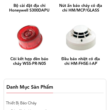
Bộ cài đặt địa chỉ
Nút ấn báo cháy có địa
mỗi đầu báo
Honeywell S300DAPU
chỉ HM/MCP/GLASS
Còi kết hợp đèn báo
Đầu báo nhiệt có địa
cháy WSS-PR-N05
chỉ HM-FHSE-I-AP
Danh Mục Sản Phẩm
Thiết Bị Báo Cháy