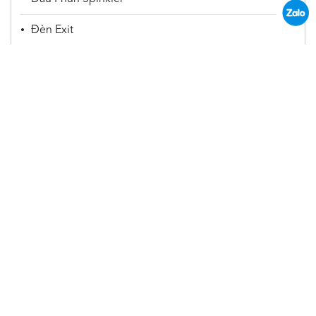
Đèn Exit
Đèn Sự Cố
Vật Tư Khác
Trụ Cứu Hoả
Huviron
CÔNG TY CỔ PHẦN HUVIRON VIỆT NAM
Địa chỉ: Toà nhà Phúc Bình, số A44 Khu đấu giá
3ha, Đường Đức Diễn, Phường Phú Diễn, TP.Hà
Nội
[Xem bản đồ]