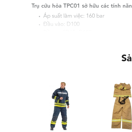
Trụ cứu hỏa TPC01 sở hữu các tính nă
Áp suất làm việc: 160 bar
Đầu vào: D100
Đầu ra: 2D65 -D100
Chất liệu: Gang đúc
Sả