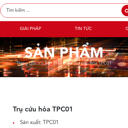
GIẢI PHÁP
TIN TỨC
G
SẢN PHẨM
Trang chủ
>>
Sản phẩm
>>
Trụ cứu hỏa TPC01
Trụ cứu hỏa TPC01
Sản xuất: TPC01