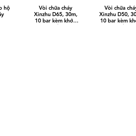
o hộ
Vòi chữa cháy
Vòi chữa chá
áy
Xinzhu D65, 30m,
Xinzhu D50, 3
10 bar kèm khớp
10 bar kèm k
nối
nối