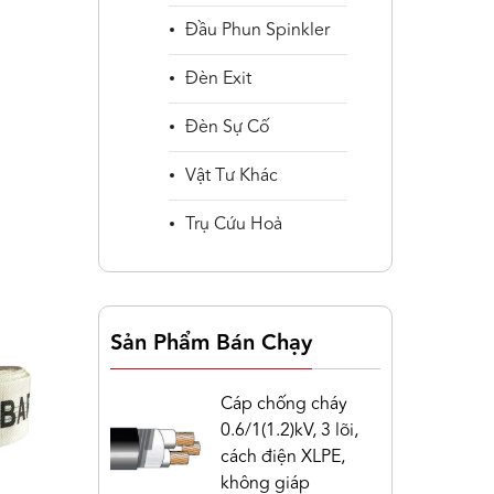
Đầu Phun Spinkler
Đèn Exit
Đèn Sự Cố
Vật Tư Khác
Trụ Cứu Hoả
Sản Phẩm Bán Chạy
Cáp chống cháy
0.6/1(1.2)kV, 3 lõi,
cách điện XLPE,
không giáp