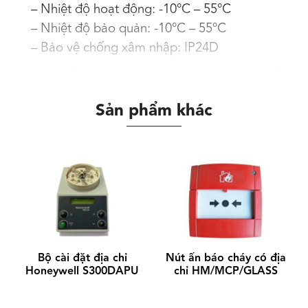
– Nhiệt độ hoạt động: -10°C – 55°C
– Nhiệt độ bảo quản: -10°C – 55°C
– Bảo vệ chống xâm nhập: IP24D
Đặc điểm kỹ thuật cơ học của nút ấn khẩn
cấp System Sensor MCP2A/R470SF/01
Sản phẩm khác
– Chất liệu: PC / ABS
– Trọng lượng: 110g không đế; 160g bao
gồm đế
– Màu sắc : Đỏ, Ral 3001
Bộ cài đặt địa chỉ
Nút ấn báo cháy có địa
Honeywell S300DAPU
chỉ HM/MCP/GLASS