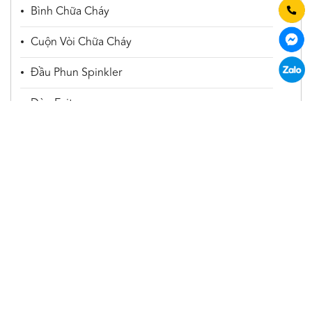
Bình Chữa Cháy
Cuộn Vòi Chữa Cháy
Đầu Phun Spinkler
Đèn Exit
Đèn Sự Cố
Vật Tư Khác
Trụ Cứu Hoả
Huviron
CÔNG TY CỔ PHẦN HUVIRON VIỆT NAM