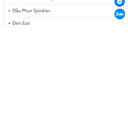
Đầu Phun Spinkler
Đèn Exit
Đèn Sự Cố
Vật Tư Khác
Trụ Cứu Hoả
Huviron
CÔNG TY CỔ PHẦN HUVIRON VIỆT NAM
Địa chỉ: Toà nhà Phúc Bình, số A44 Khu đấu giá
3ha, Đường Đức Diễn, Phường Phú Diễn, TP.Hà