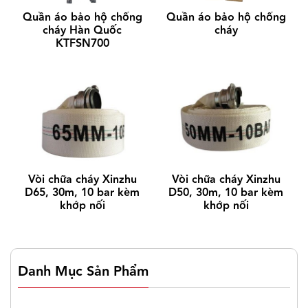
Các mặt thay thế: P1 – P2 – P3 – P4 hoặc sản
Quần áo bảo hộ chống
Quần áo bảo hộ chống
cháy Hàn Quốc
cháy
xuất theo yêu cầu đặt hàng.
KTFSN700
Vòi chữa cháy Xinzhu
Vòi chữa cháy Xinzhu
D65, 30m, 10 bar kèm
D50, 30m, 10 bar kèm
khớp nối
khớp nối
Danh Mục Sản Phẩm