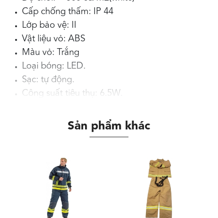
Cấp chống thấm: IP 44
Lớp bảo vệ: II
Vật liệu vỏ: ABS
Màu vỏ: Trắng
Loại bóng: LED.
Sạc: tự động.
Công suất tiêu thụ: 6.5W.
Nguồn cung cấp: 230V/50Hz.
Thời gian sạc ban đầu: ~20 giờ.
Sản phẩm khác
Nhiệt độ hoạt động: 5~35°C.
Thời gian hoạt động của pin: 3 giờ.
Loại Pin: NiMH (4.8V/ 800mAh).
Chế độ hoạt động: liên tục/không liên tục
Chức năng an toàn: Hệ thống kiểm tra tự
động ATS
Lắp đặt: gắn trần, treo trần, gắn tường