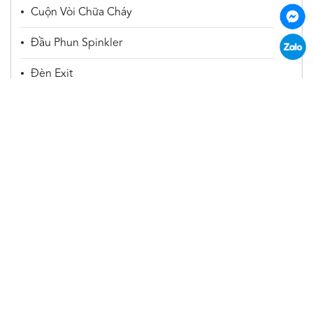
Cuộn Vòi Chữa Cháy
Đầu Phun Spinkler
Đèn Exit
Đèn Sự Cố
Vật Tư Khác
Trụ Cứu Hoả
Huviron
CÔNG TY CỔ PHẦN HUVIRON VIỆT NAM
Địa chỉ: Toà nhà Phúc Bình, số A44 Khu đấu giá