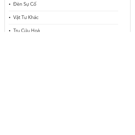
Đèn Sự Cố
Vật Tư Khác
Trụ Cứu Hoả
Huviron
Công ty cổ phần Huviron Việt Nam
Địa chỉ: Toà nhà Phúc Bình, số A44 Khu đấu giá 3ha,
Đường Đức Diễn, Phường Phú Diễn, TP.Hà Nội
[Xem bản
đồ]
Điện thoại: 089.811.8886
Email: info@huviron.com.vn
Sản phẩm
Liên kết nhanh
Sản phẩm
Giới thiệu
Chính sách bảo mật