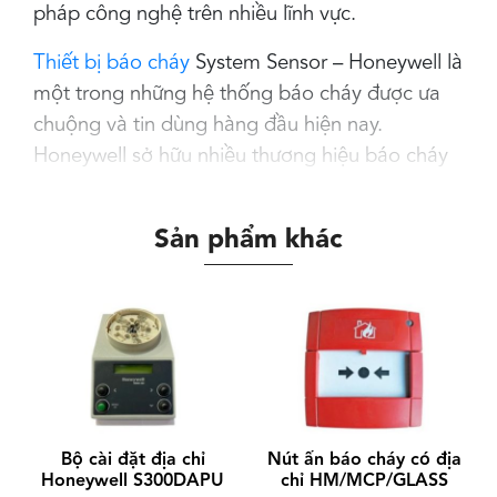
pháp công nghệ trên nhiều lĩnh vực.
Thiết bị báo cháy
System Sensor – Honeywell là
một trong những hệ thống báo cháy được ưa
chuộng và tin dùng hàng đầu hiện nay.
Honeywell sở hữu nhiều thương hiệu báo cháy
trên thị trường, phù hợp với từng phân khúc
khách hàng khác nhau như: thiết bị báo cháy
Sản phẩm khác
Morley – Honeywell, thiết bị báo cháy System
sensor – Honeywell, thiết bị báo cháy Notifier –
Honeywell.
Đế đầu báo cháy System Sensor B401
tương thích với các thiết bị:
Model Mỹ: 1151, 1451, 2151, 2451, 2451TH,
5451
Bộ cài đặt địa chỉ
Nút ấn báo cháy có địa
Model Châu Âu: 1151E, 1451E, 2151E,
Honeywell S300DAPU
chỉ HM/MCP/GLASS