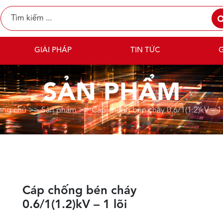
GIẢI PHÁP
TIN TỨC
G
SẢN PHẨM
ang chủ
>>
Sản phẩm
>>
Cáp chống bén cháy 0.6/1(1.2)kV – 1 
Cáp chống bén cháy
0.6/1(1.2)kV – 1 lõi