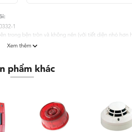
õi:
60332-1
ên trong bện tròn và không nén (với tiết diện nhỏ hơn 
Xem thêm
2
iết diện trên 10mm
ặc hợp chất ít khói không halogen (LSHF)
n phẩm khác
dẻo dễ thi công, tiết kiệm chi phí ống luồn dây.
C hoặc Cu/FSHF
Cu/PVC/Fr-PVC hoặc Cu/LSHF/LSHF
nh
Trọng
Chiều dày
Đường kính
Trọng
lượng gần
danh định
ngoài gần
lượng 
cáp
đúng của
vỏ bọc ngoài
đúng của cáp
đúng c