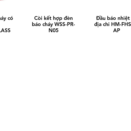
cáp
cáp
háy có
Còi kết hợp đèn
Đầu báo nhiệt
kg/km
mm
mm
kg/km
báo cháy WSS-PR-
địa chỉ HM-FHS
LASS
N05
AP
25
1.4
6
55
35
1.4
7
70
55
1.4
8
95
75
1.4
8
120
120
1.4
9
170
170
1.4
10
220
260
1.4
11
330