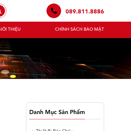
089.811.8886
IỚI THIỆU
CHÍNH SÁCH BẢO MẬT
lõi
Danh Mục Sản Phẩm