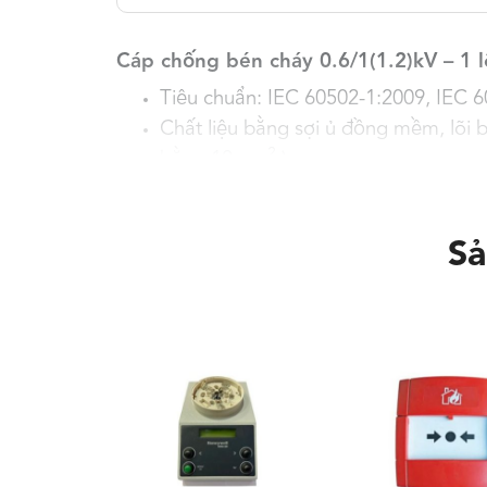
Cáp chống bén cháy 0.6/1(1.2)kV – 1 l
Tiêu chuẩn: IEC 60502-1:2009, IEC 
Chất liệu bằng sợi ủ đồng mềm, lõi b
2
bằng 10mm
)
Lõi bên trong bện tròn, có nén với t
Hợp chất chống bén cháy (Fr-PVC) Ho
Sả
Tổng tiết diện sợi dây nhỏ gọn, mềm 
o
Nhiệt độ làm việc 70
C
o
Nhiệt độ ngắn mạch 160
C
Tiết
Đường
Độ dày
Cu/Fr-PV
diện
kính lõi
cách điện
danh
gần
danh định
Đường kí
định
đúng
ngoài gần
đúng của 