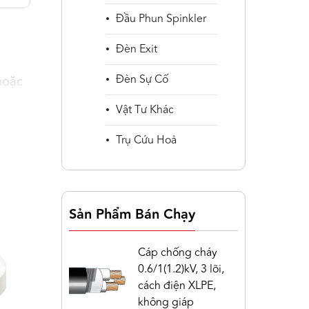
Đầu Phun Spinkler
Đèn Exit
Đèn Sự Cố
hoặc
Vật Tư Khác
Trụ Cứu Hoả
Sản Phẩm Bán Chạy
Cáp chống cháy
0.6/1(1.2)kV, 3 lõi,
cách điện XLPE,
gần
không giáp
ủa