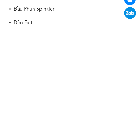
Đầu Phun Spinkler
Đèn Exit
Đèn Sự Cố
Vật Tư Khác
Trụ Cứu Hoả
Huviron
CÔNG TY CỔ PHẦN HUVIRON VIỆT NAM
Địa chỉ: Toà nhà Phúc Bình, số A44 Khu đấu giá
3ha, Đường Đức Diễn, Phường Phú Diễn, TP.Hà
Nội
[Xem bản đồ]