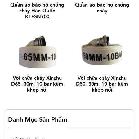
Quần áo bảo hộ chống
Quần áo bảo hộ chống
Khí đẩy: N2
cháy Hàn Quốc
cháy
Khoảng cách phun: 5 ~ 8m
KTFSN700
Thời gian phun: 92s
Phạm vi nhiệt độ sử dụng: 5 ~ 60 độ C
Công suất chữa cháy: 1A 55B
Kích thước (mm): 640 (cao) x 155 (đường kính
ngoài)
Hạn sử dụng: 5 năm
Đáp ứng tiêu chuẩn 7026:2013
Vòi chữa cháy Xinzhu
Vòi chữa cháy Xinzhu
D65, 30m, 10 bar kèm
D50, 30m, 10 bar kèm
khớp nối
khớp nối
Danh Mục Sản Phẩm