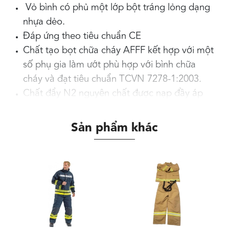
Vỏ bình có phủ một lớp bột tráng lỏng dạng
nhựa dẻo.
Đáp ứng theo tiêu chuẩn CE
Chất tạo bọt chữa cháy AFFF kết hợp với một
số phụ gia làm ướt phù hợp với bình chữa
cháy và đạt tiêu chuẩn TCVN 7278-1:2003.
Chất đẩy N2 nguyên chất được nạp đầy áp
suất của bình chữa cháy, không có mối hàn,
không có phụ kiện chứa chất đẩy cồng kềnh,
Sản phẩm khác
linh hoạt và thuận tiện khi sử dụng.
Thông số kỹ thuật
Chủng loại: Bình bọt foam
Lượng nạp chất cháy: 6L ± 5%
Hoá chất chữa cháy: Chất chữa cháy AFFF
Áp suất thử nghiệm: 25 bar